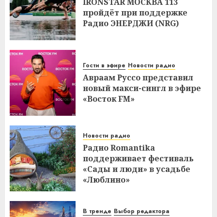
IRONSTAR МОСКВА 113
пройдёт при поддержке
Радио ЭНЕРДЖИ (NRG)
Гости в эфире
Новости радио
Авраам Руссо представил
новый макси-сингл в эфире
«Восток FM»
Новости радио
Радио Romantika
поддерживает фестиваль
«Сады и люди» в усадьбе
«Люблино»
В тренде
Выбор редактора