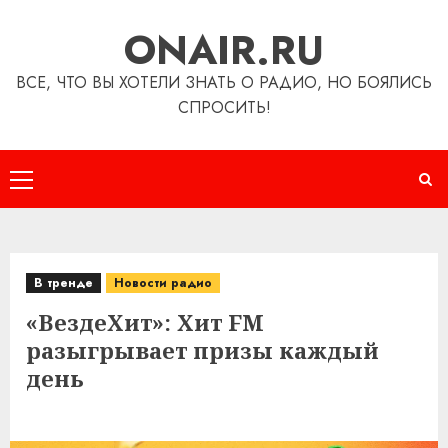
Перейти
ONAIR.RU
к
содержимому
ВСЕ, ЧТО ВЫ ХОТЕЛИ ЗНАТЬ О РАДИО, НО БОЯЛИСЬ
СПРОСИТЬ!
Основное
меню
В тренде
Новости радио
«ВездеХит»: Хит FM
разыгрывает призы каждый
день