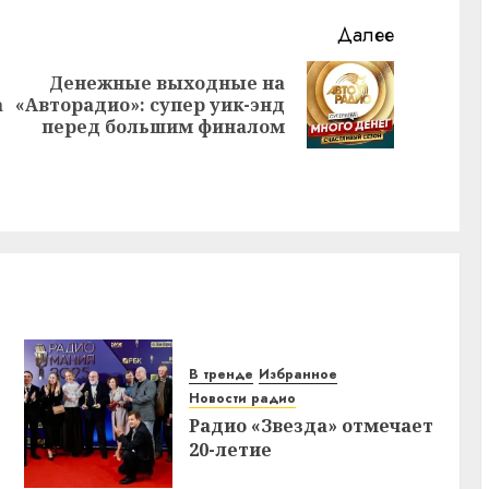
Далее
Денежные выходные на
Предыдущая
Следующая
а
«Авторадио»: супер уик-энд
запись:
запись:
перед большим финалом
В тренде
Избранное
Новости радио
Радио «Звезда» отмечает
20-летие