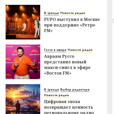
В тренде
Новости радио
PUPO выступил в Москве
при поддержке «Ретро
FM»
Гости в эфире
Новости радио
Авраам Руссо
представил новый
макси-сингл в эфире
«Восток FM»
В тренде
Выбор редактора
Новости радио
Цифровая эпоха
возвращает ценность
региональному радио