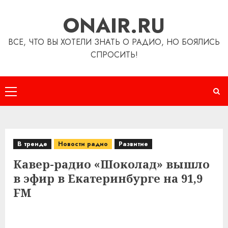
Перейти
ONAIR.RU
к
содержимому
ВСЕ, ЧТО ВЫ ХОТЕЛИ ЗНАТЬ О РАДИО, НО БОЯЛИСЬ
СПРОСИТЬ!
Основное
меню
В тренде
Новости радио
Развитие
Кавер-радио «Шоколад» вышло
в эфир в Екатеринбурге на 91,9
FM