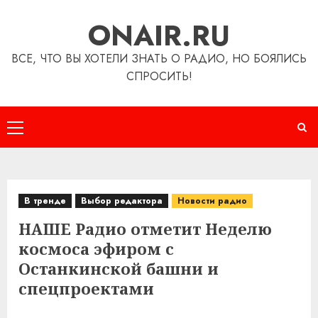
Перейти
ONAIR.RU
к
содержимому
ВСЕ, ЧТО ВЫ ХОТЕЛИ ЗНАТЬ О РАДИО, НО БОЯЛИСЬ
СПРОСИТЬ!
Основное
меню
В тренде
Выбор редактора
Новости радио
НАШЕ Радио отметит Неделю
космоса эфиром с
Останкинской башни и
спецпроектами