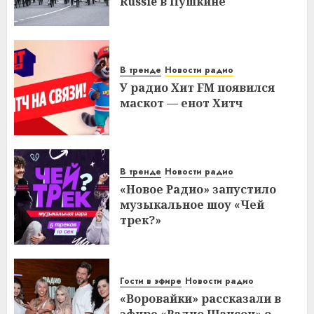
Russie в Пушкине
В тренде
Новости радио
У радио Хит FM появился
маскот — енот Хитч
В тренде
Новости радио
«Новое Радио» запустило
музыкальное шоу «Чей
трек?»
Гости в эфире
Новости радио
«Воровайки» рассказали в
эфире «Радио Шансон» о