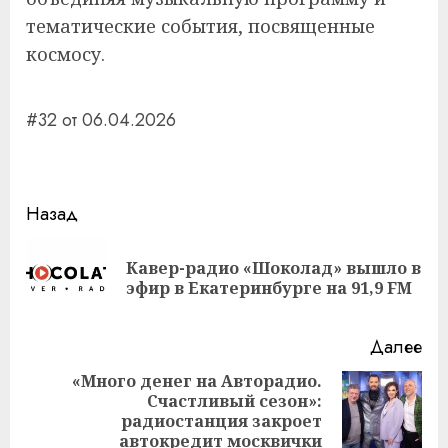
тематические события, посвященные
космосу.
#32 от 06.04.2026
Навигация
Назад
записи
Кавер-радио «Шоколад» вышло в
Пр
эфир в Екатеринбурге на 91,9 FM
за
Далее
«Много денег на Авторадио.
Счастливый сезон»:
Следующая
радиостанция закроет
запись:
автокредит москвички