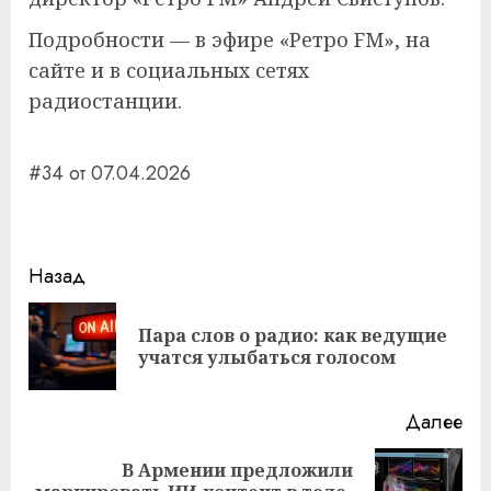
Подробности — в эфире «Ретро FM», на
сайте и в социальных сетях
радиостанции.
#34 от 07.04.2026
Навигация
Назад
записи
Пара слов о радио: как ведущие
Пр
учатся улыбаться голосом
за
Далее
В Армении предложили
Следующая