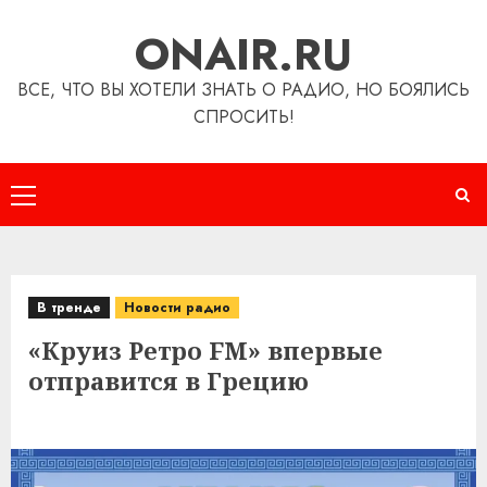
Перейти
ONAIR.RU
к
содержимому
ВСЕ, ЧТО ВЫ ХОТЕЛИ ЗНАТЬ О РАДИО, НО БОЯЛИСЬ
СПРОСИТЬ!
Основное
меню
В тренде
Новости радио
«Круиз Ретро FM» впервые
отправится в Грецию