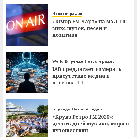
Новости радио
«Юмор FM Чарт» на МУЗ‑ТВ:
микс шуток, песен и
позитива
World
В тренде
Новости радио
IAB предлагает измерять
присутствие медиа в
ответах ИИ
В тренде
Новости радио
«Круиз Ретро FM 2026»:
десять дней музыки, моря и
путешествий