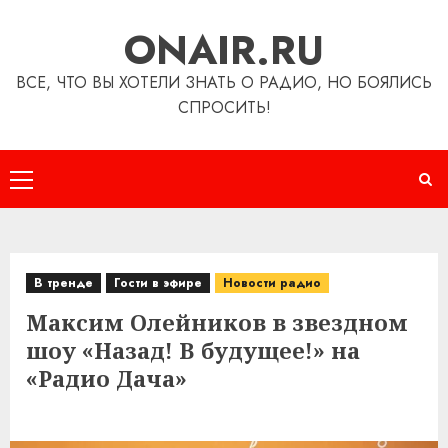
Перейти
ONAIR.RU
к
содержимому
ВСЕ, ЧТО ВЫ ХОТЕЛИ ЗНАТЬ О РАДИО, НО БОЯЛИСЬ
СПРОСИТЬ!
Основное
меню
В тренде
Гости в эфире
Новости радио
Максим Олейников в звездном
шоу «Назад! В будущее!» на
«Радио Дача»