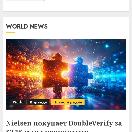
WORLD NEWS
World
В тренде
Новости радио
Nielsen покупает DoubleVerify за
$2,15 млрд наличными