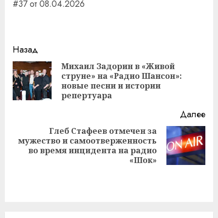
#37 от 08.04.2026
Навигация
Назад
записи
Михаил Задорин в «Живой
струне» на «Радио Шансон»:
Пр
новые песни и истории
за
репертуара
Далее
Глеб Стафеев отмечен за
мужество и самоотверженность
Следующая
во время инцидента на радио
запись:
«Шок»