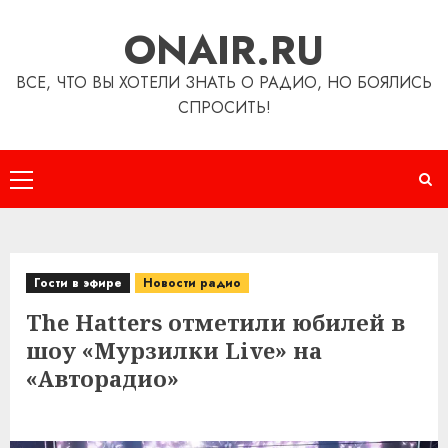
Перейти
ONAIR.RU
к
содержимому
ВСЕ, ЧТО ВЫ ХОТЕЛИ ЗНАТЬ О РАДИО, НО БОЯЛИСЬ
СПРОСИТЬ!
Основное
меню
Гости в эфире
Новости радио
The Hatters отметили юбилей в
шоу «Мурзилки Live» на
«Авторадио»