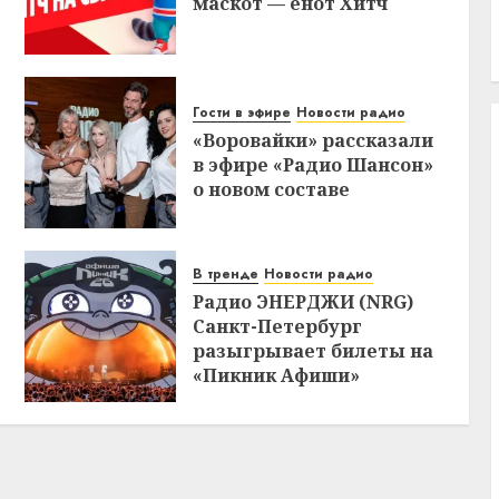
маскот — енот Хитч
Гости в эфире
Новости радио
«Воровайки» рассказали
в эфире «Радио Шансон»
о новом составе
В тренде
Новости радио
Радио ЭНЕРДЖИ (NRG)
Санкт-Петербург
разыгрывает билеты на
«Пикник Афиши»