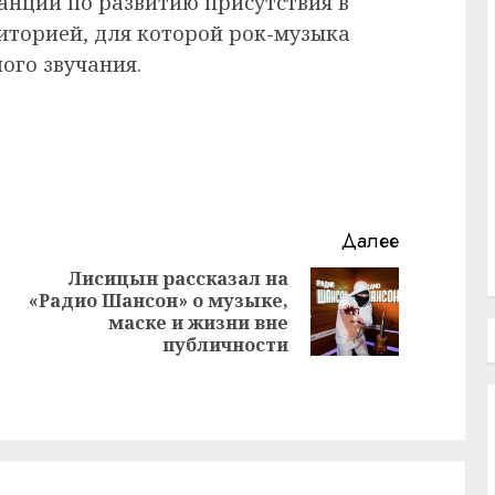
танции по развитию присутствия в
диторией, для которой рок-музыка
ого звучания.
Далее
Лисицын рассказал на
«Радио Шансон» о музыке,
Предыдущая
Следующая
маске и жизни вне
запись:
запись:
публичности