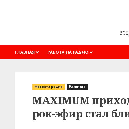
Перейти
к
содержимому
ВСЕ
ГЛАВНАЯ
РАБОТА НА РАДИО
Новости радио
Развитие
MAXIMUM приход
рок-эфир стал бл