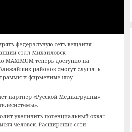
рять федеральную сеть вещания.
танции стал Михайловск
ио MAXIMUM теперь доступно на
и ближайших районов смогут слушать
рограммы и фирменные шоу
ает партнер «Русской Медиагруппы»
телесистемы».
волит увеличить потенциальный охват
ысяч человек. Расширение сети