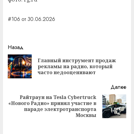
#106 от 30.06.2026
Навигация
Назад
записи
Главный инструмент продаж
Пр
рекламы на радио, который
за
часто недооценивают
Далее
Райтраун на Tesla Cybertruck
«Нового Радио» принял участие в
Следующая
параде электротранспорта
запись:
Москвы