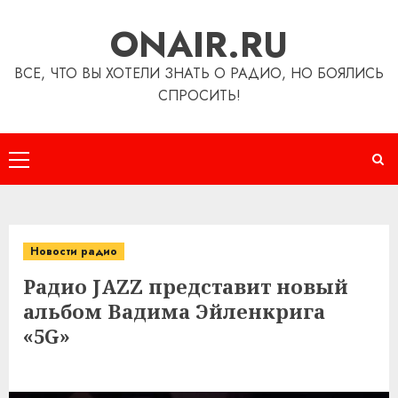
Перейти
ONAIR.RU
к
содержимому
ВСЕ, ЧТО ВЫ ХОТЕЛИ ЗНАТЬ О РАДИО, НО БОЯЛИСЬ
СПРОСИТЬ!
Основное
меню
Новости радио
Радио JAZZ представит новый
альбом Вадима Эйленкрига
«5G»