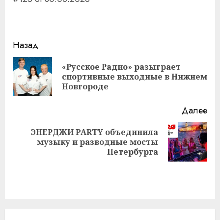
Навигация
Назад
записи
«Русское Радио» разыграет
Пр
спортивные выходные в Нижнем
за
Новгороде
Далее
ЭНЕРДЖИ PARTY объединила
Следующая
музыку и разводные мосты
запись:
Петербурга