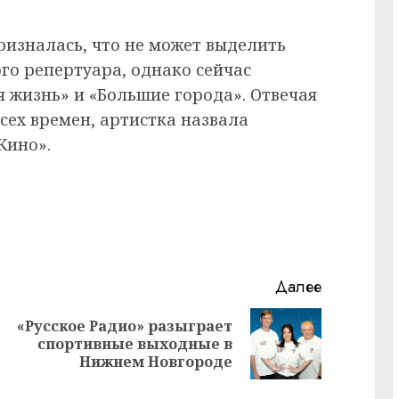
изналась, что не может выделить
го репертуара, однако сейчас
 жизнь» и «Большие города». Отвечая
всех времен, артистка назвала
Кино».
Далее
«Русское Радио» разыграет
Предыдущая
Следующая
спортивные выходные в
запись:
запись:
Нижнем Новгороде