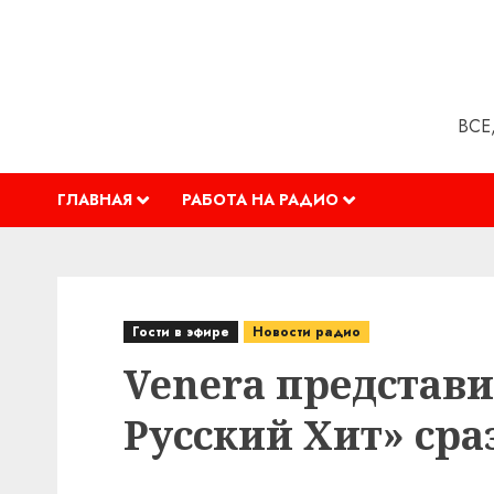
Перейти
к
содержимому
ВСЕ
ГЛАВНАЯ
РАБОТА НА РАДИО
Гости в эфире
Новости радио
Venera представи
Русский Хит» сра