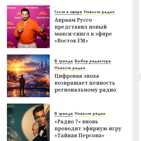
Гости в эфире
Новости радио
Авраам Руссо
представил новый
макси-сингл в эфире
«Восток FM»
В тренде
Выбор редактора
Новости радио
Цифровая эпоха
возвращает ценность
региональному радио
В тренде
Новости радио
«Радио 7» вновь
проводит эфирную игру
«Тайная Персона»