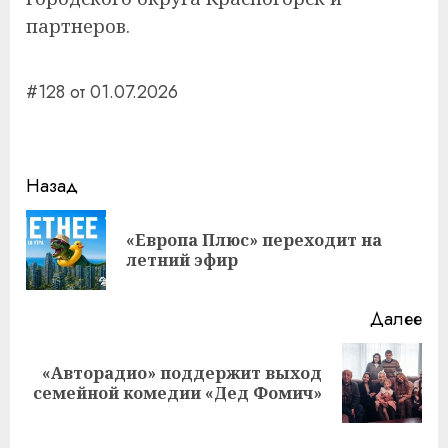
партнеров.
#128 от 01.07.2026
Навигация
Назад
записи
«Европа Плюс» переходит на
Пр
летний эфир
за
Далее
«Авторадио» поддержит выход
Следующая
семейной комедии «Дед Фомич»
запись: