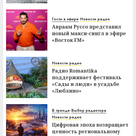
Гости в эфире
Новости радио
Авраам Руссо представил
новый макси-сингл в эфире
«Восток FM»
Новости радио
Радио Romantika
поддерживает фестиваль
«Сады и люди» в усадьбе
«Люблино»
В тренде
Выбор редактора
Новости радио
Цифровая эпоха возвращает
ценность региональному