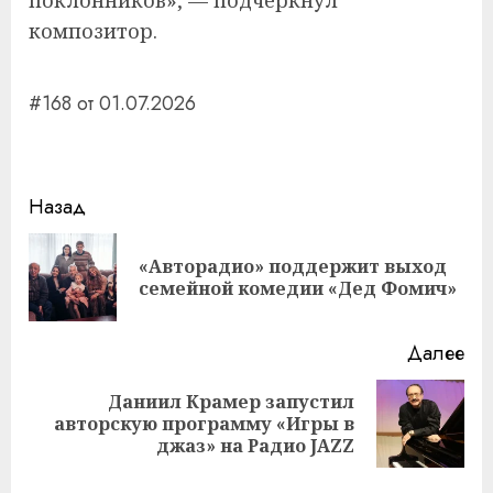
поклонников», — подчеркнул
композитор.
#168 от 01.07.2026
Навигация
Назад
записи
«Авторадио» поддержит выход
Пр
семейной комедии «Дед Фомич»
за
Далее
Даниил Крамер запустил
Следующая
авторскую программу «Игры в
запись:
джаз» на Радио JAZZ