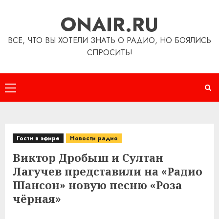
Перейти
ONAIR.RU
к
содержимому
ВСЕ, ЧТО ВЫ ХОТЕЛИ ЗНАТЬ О РАДИО, НО БОЯЛИСЬ
СПРОСИТЬ!
Основное
меню
Гости в эфире
Новости радио
Виктор Дробыш и Султан
Лагучев представили на «Радио
Шансон» новую песню «Роза
чёрная»