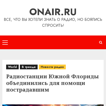
Перейти
ONAIR.RU
к
содержимому
ВСЕ, ЧТО ВЫ ХОТЕЛИ ЗНАТЬ О РАДИО, НО БОЯЛИСЬ
СПРОСИТЬ!
Основное
меню
World
В тренде
Новости радио
Радиостанции Южной Флориды
объединились для помощи
пострадавшим