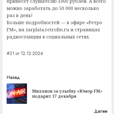
принесёт слушателю 1000 рублей. А всего
можно заработать до 50 000 несколько
раз в день!
Больше подробностей — в эфире «Ретро
FM», на zarplata.retrofm.ru и страницах
радиостанции в социальных сетях.
#21 от 12.12.2024
Навигация
Назад
записи
Миллион за улыбку «Юмор FM»
Пр
подарит 17 декабря
за
Далее