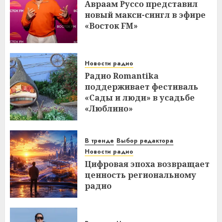
Авраам Руссо представил
новый макси-сингл в эфире
«Восток FM»
Новости радио
Радио Romantika
поддерживает фестиваль
«Сады и люди» в усадьбе
«Люблино»
В тренде
Выбор редактора
Новости радио
Цифровая эпоха возвращает
ценность региональному
радио