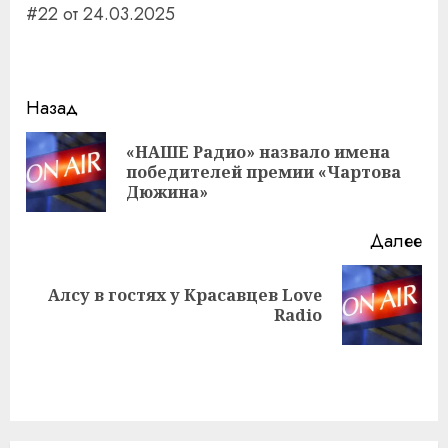
#22 от 24.03.2025
Навигация
Назад
записи
«НАШЕ Радио» назвало имена
Пр
победителей премии «Чартова
за
Дюжина»
Далее
Алсу в гостях у Красавцев Love
Следующая
Radio
запись: