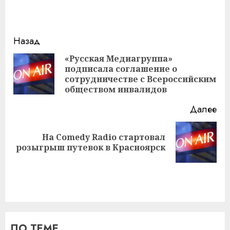
Навигация
Назад
записи
«Русская Медиагруппа»
подписала соглашение о
Пр
сотрудничестве с Всероссийским
за
обществом инвалидов
Далее
На Comedy Radio стартовал
Следующая
розыгрыш путевок в Красноярск
запись:
ПО ТЕМЕ