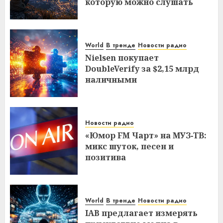
которую можно слушать
World
В тренде
Новости радио
Nielsen покупает
DoubleVerify за $2,15 млрд
наличными
Новости радио
«Юмор FM Чарт» на МУЗ‑ТВ:
микс шуток, песен и
позитива
World
В тренде
Новости радио
IAB предлагает измерять