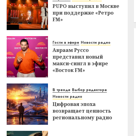
PUPO выступил в Москве
при поддержке «Ретро
FM»
Гости в эфире
Новости радио
Авраам Руссо
представил новый
макси-сингл в эфире
«Восток FM»
В тренде
Выбор редактора
Новости радио
Цифровая эпоха
возвращает ценность
региональному радио