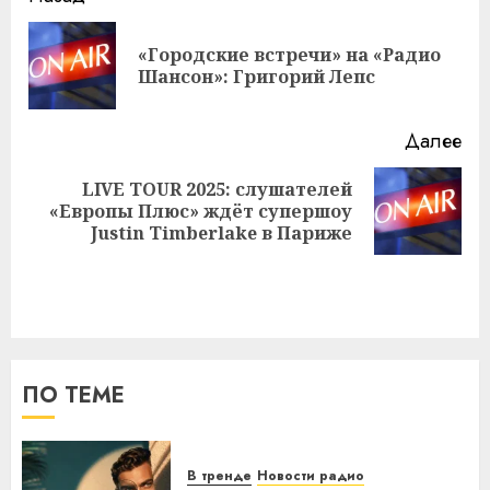
записи
«Городские встречи» на «Радио
Пр
Шансон»: Григорий Лепс
за
Далее
LIVE TOUR 2025: слушателей
Следующая
«Европы Плюс» ждёт супершоу
запись:
Justin Timberlake в Париже
ПО ТЕМЕ
В тренде
Новости радио