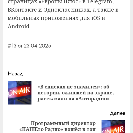
страницах «Европы Плюс» в Telegram,
ВКонтакте и Одноклассниках, а также в
мобильных приложениях для iOS и
Android.
#13 от 23.04.2025
Навигация
Назад
записи
«В списках не значился»: об
Пр
истории, ожившей на экране,
за
рассказали на «Авторадио»
Далее
Программный директор
«НАШЕго Радио» вошёл в топ
Следующая