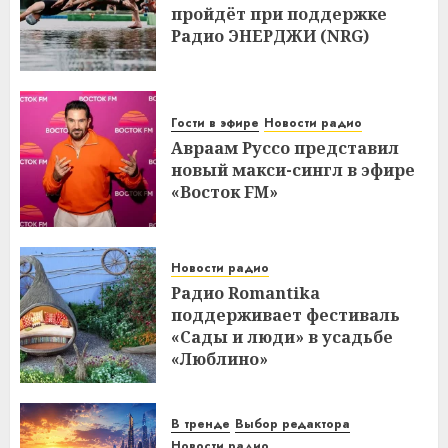
пройдёт при поддержке
Радио ЭНЕРДЖИ (NRG)
Гости в эфире
Новости радио
Авраам Руссо представил
новый макси-сингл в эфире
«Восток FM»
Новости радио
Радио Romantika
поддерживает фестиваль
«Сады и люди» в усадьбе
«Люблино»
В тренде
Выбор редактора
Новости радио