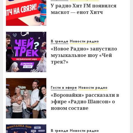
У радио Хит FM появился
маскот — енот Хитч
В тренде
Новости радио
«Новое Радио» запустило
музыкальное шоу «Чей
трек?»
Гости в эфире
Новости радио
«Воровайки» рассказали в
эфире «Радио Шансон» о
новом составе
В тренде
Новости радио