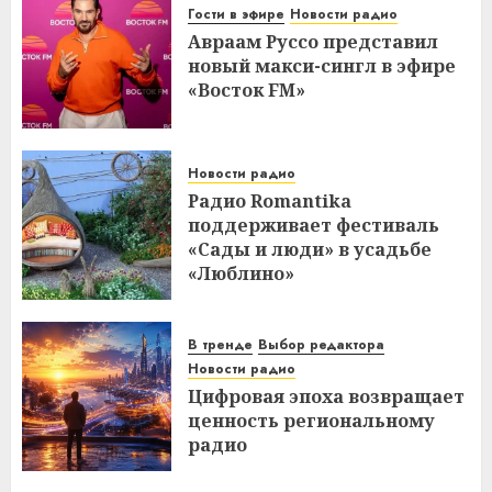
Гости в эфире
Новости радио
Авраам Руссо представил
новый макси-сингл в эфире
«Восток FM»
Новости радио
Радио Romantika
поддерживает фестиваль
«Сады и люди» в усадьбе
«Люблино»
В тренде
Выбор редактора
Новости радио
Цифровая эпоха возвращает
ценность региональному
радио