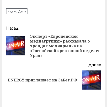
Радио Дача
Навигация
Назад
записи
Эксперт «Европейской
медиагруппы» рассказала о
Пр
трендах медиарынка на
за
«Российской креативной неделе:
Урал»
Далее
Следующая
ENERGY приглашает на ЗаБег.РФ
запись: