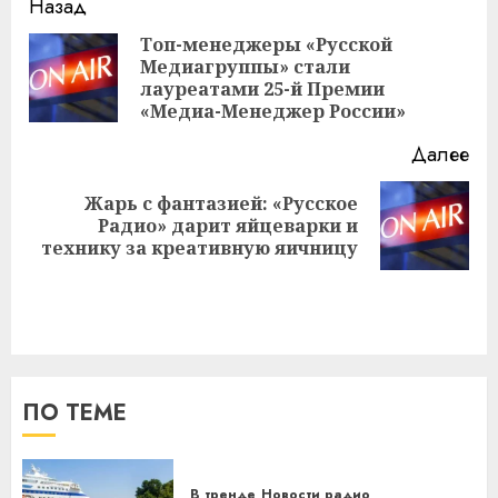
Навигация
Назад
записи
Топ-менеджеры «Русской
Медиагруппы» стали
Пр
лауреатами 25-й Премии
за
«Медиа-Менеджер России»
Далее
Жарь с фантазией: «Русское
Следующая
Радио» дарит яйцеварки и
запись:
технику за креативную яичницу
ПО ТЕМЕ
В тренде
Новости радио