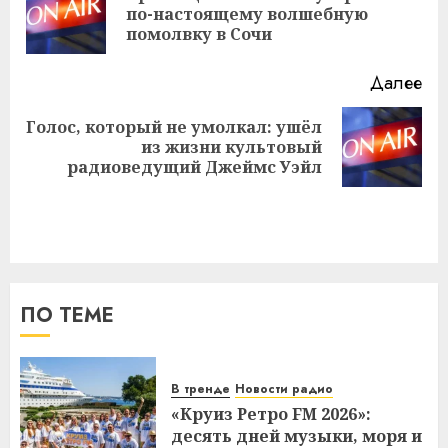
Пр
по-настоящему волшебную
за
помолвку в Сочи
Далее
Голос, который не умолкал: ушёл
Следующая
из жизни культовый
запись:
радиоведущий Джеймс Уэйл
ПО ТЕМЕ
В тренде
Новости радио
«Круиз Ретро FM 2026»:
десять дней музыки, моря и