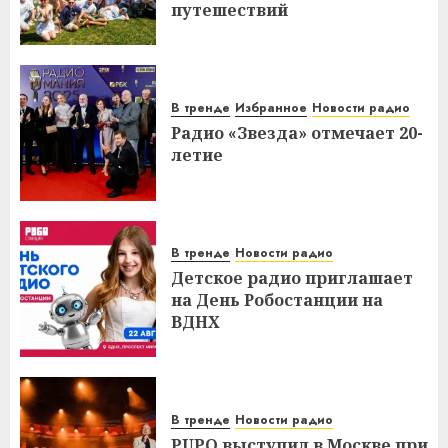
путешествий
В тренде
Избранное
Новости радио
Радио «Звезда» отмечает 20-
летие
В тренде
Новости радио
Детское радио приглашает
на День Робостанции на
ВДНХ
В тренде
Новости радио
PUPO выступил в Москве при