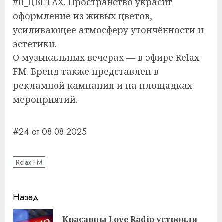
#В_ЦВЕТАХ. Пространство украсит
оформление из живых цветов,
усиливающее атмосферу утончённости и
эстетики.
О музыкальных вечерах — в эфире Relax
FM. Бренд также представлен в
рекламной кампании и на площадках
мероприятий.
#24 от 08.08.2025
Relax FM
Навигация
Назад
записи
Красавцы Love Radio устроили