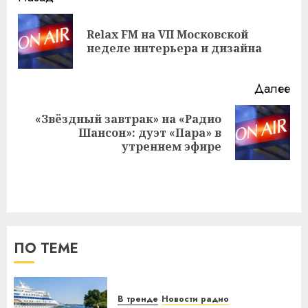
записи
Relax FM на VII Московской
Пр
неделе интерьера и дизайна
за
Далее
«Звёздный завтрак» на «Радио
Следующая
Шансон»: дуэт «Пара» в
запись:
утреннем эфире
ПО ТЕМЕ
В тренде
Новости радио