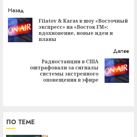
Навигация
Назад
записи
Filatov & Karas в шоу «Восточный
экспресс» на «Восток FM»:
Пр
вдохновение, новые идеи и
за
планы
Далее
Радиостанции в США
оштрафовали за сигналы
Следующая
системы экстренного
запись:
оповещения в эфире
ПО ТЕМЕ