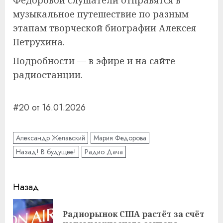
Фёдоровой слушатели отправятся в
музыкальное путешествие по разным
этапам творческой биографии Алексея
Петрухина.
Подробности — в эфире и на сайте
радиостанции.
#20 от 16.01.2026
Александр Желавский
Мария Федорова
Назад! В будущее!
Радио Дача
Навигация
Назад
записи
Радиорынок США растёт за счёт
Пр