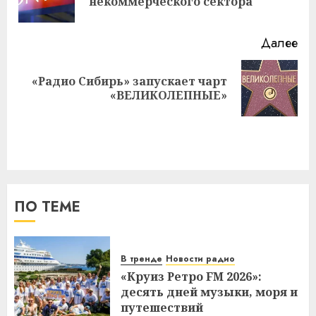
некоммерческого сектора
за
Далее
«Радио Сибирь» запускает чарт
Следующая
«ВЕЛИКОЛЕПНЫЕ»
запись:
ПО ТЕМЕ
В тренде
Новости радио
«Круиз Ретро FM 2026»:
десять дней музыки, моря и
путешествий