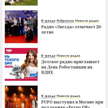
В тренде
Избранное
Новости радио
Радио «Звезда» отмечает 20-
летие
В тренде
Новости радио
Детское радио приглашает
на День Робостанции на
ВДНХ
В тренде
Новости радио
PUPO выступил в Москве при
поддержке «Ретро FM»