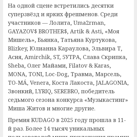
На одной сцене встретились десятки
суперзвёзд и ярких фрешменов. Среди
участников — Лолита, Uma2rman,
GAYAZOV$ BROTHER$, Artik & Asti, «Моя
Мишель», Бьянка, Татьяна Куртукова,
Blizkey, Юлианна Караулова, Эльвира Т,
Асия, Amirchik, ST, 5УТРА, Слава Скрипка,
Sheba, Олег Майами, Filatov & Karas,
MONA, TONI, Loc-Dog, Травма, Марсель,
TO-MÁ, Venera, Коста Лакоста, JALAGONIA,
Звонкий, LYRIQ, SEREBRO, победитель
седьмого сезона конкурса «Музыкастинг»
Миша Житов и многие другие.
Премия KUDAGO в 2025 году прошла в 11-
й раз. Более 14 тысяч уникальных