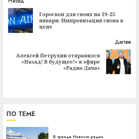
Навигация
Назад
записи
Гороскоп для своих на 19–25
Пр
января: Импровизация снова в
за
цене
Далее
Алексей Петрухин отправился
Следующая
«Назад! В будущее!» в эфире
запись:
«Радио Дача»
ПО ТЕМЕ
В тренде
Новости радио