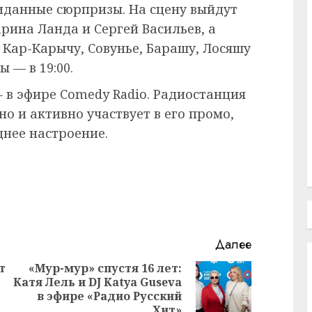
иданные сюрпризы. На сцену выйдут
ина Ланда и Сергей Васильев, а
 Кар-Карычу, Совунье, Барашу, Лосяшу
 — в 19:00.
 в эфире Comedy Radio. Радиостанция
но и активно участвует в его промо,
днее настроение.
Далее
т
«Мур-мур» спустя 16 лет:
з
Катя Лель и DJ Katya Guseva
Предыдущая
Следующая
в эфире «Радио Русский
запись:
запись:
Хит»