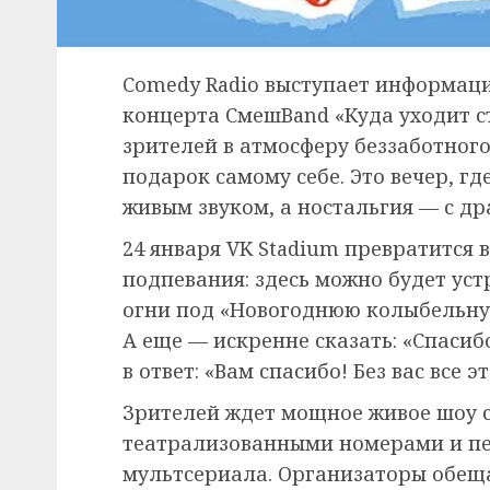
Comedy Radio выступает информац
концерта СмешBand «Куда уходит с
зрителей в атмосферу беззаботного
подарок самому себе. Это вечер, г
живым звуком, а ностальгия — с д
24 января VK Stadium превратится 
подпевания: здесь можно будет уст
огни под «Новогоднюю колыбельну
А еще — искренне сказать: «Спасиб
в ответ: «Вам спасибо! Без вас все 
Зрителей ждет мощное живое шоу с
театрализованными номерами и пе
мультсериала. Организаторы обещ