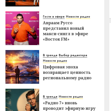
Гости в эфире
Новости радио
Авраам Руссо
представил новый
макси-сингл в эфире
«Восток FM»
В тренде
Выбор редактора
Новости радио
Цифровая эпоха
возвращает ценность
региональному радио
В тренде
Новости радио
«Радио 7» вновь
проводит эфирную игру