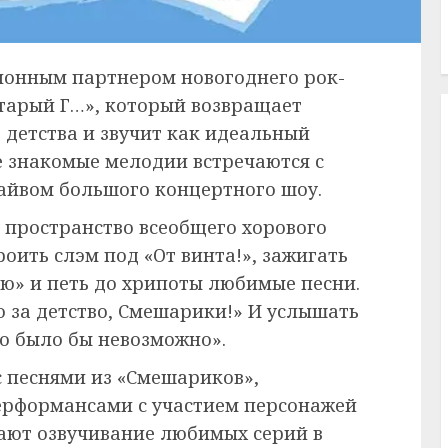
ионным партнером новогоднего рок-
тарый Г…», который возвращает
 детства и звучит как идеальный
де знакомые мелодии встречаются с
райвом большого концертного шоу.
в пространство всеобщего хорового
роить слэм под «От винта!», зажигать
ю» и петь до хрипоты любимые песни.
о за детство, Смешарики!» И услышать
это было бы невозможно».
 песнями из «Смешариков»,
рформансами с участием персонажей
ают озвучивание любимых серий в