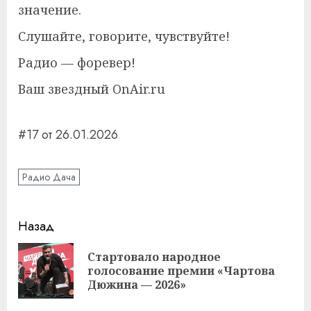
значение.
Слушайте, говорите, чувствуйте!
Радио — форевер!
Ваш звездный OnAir.ru
#17 от 26.01.2026
Радио Дача
Навигация
Назад
записи
Стартовало народное
Пр
голосование премии «Чартова
за
Дюжина — 2026»