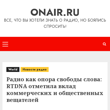
Перейти
ONAIR.RU
к
содержимому
ВСЕ, ЧТО ВЫ ХОТЕЛИ ЗНАТЬ О РАДИО, НО БОЯЛИСЬ
СПРОСИТЬ!
Основное
меню
World
Новости радио
Радио как опора свободы слова:
RTDNA отметила вклад
коммерческих и общественных
вещателей