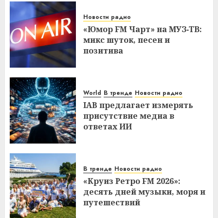
Новости радио
«Юмор FM Чарт» на МУЗ‑ТВ:
микс шуток, песен и
позитива
World
В тренде
Новости радио
IAB предлагает измерять
присутствие медиа в
ответах ИИ
В тренде
Новости радио
«Круиз Ретро FM 2026»:
десять дней музыки, моря и
путешествий