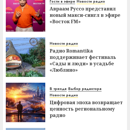
Гости в эфире
Новости радио
Авраам Руссо представил
новый макси-сингл в эфире
«Восток FM»
Новости радио
Радио Romantika
поддерживает фестиваль
«Сады и люди» в усадьбе
«Люблино»
В тренде
Выбор редактора
Новости радио
Цифровая эпоха возвращает
ценность региональному
радио