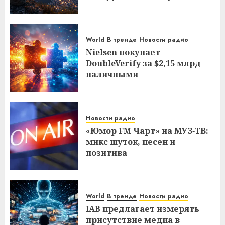
World
В тренде
Новости радио
Nielsen покупает
DoubleVerify за $2,15 млрд
наличными
Новости радио
«Юмор FM Чарт» на МУЗ‑ТВ:
микс шуток, песен и
позитива
World
В тренде
Новости радио
IAB предлагает измерять
присутствие медиа в