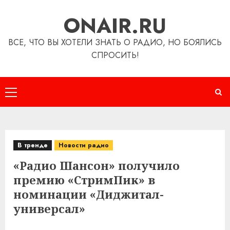
Перейти
ONAIR.RU
к
содержимому
ВСЕ, ЧТО ВЫ ХОТЕЛИ ЗНАТЬ О РАДИО, НО БОЯЛИСЬ
СПРОСИТЬ!
Основное
меню
В тренде
Новости радио
«Радио Шансон» получило
премию «СтримПик» в
номинации «Диджитал-
универсал»