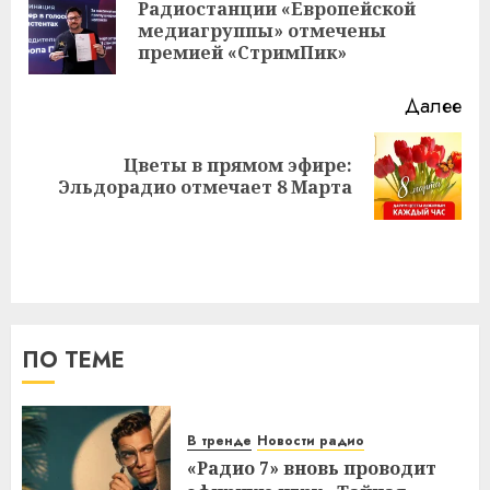
записи
Радиостанции «Европейской
Пр
медиагруппы» отмечены
за
премией «СтримПик»
Далее
Цветы в прямом эфире:
Следующая
Эльдорадио отмечает 8 Марта
запись:
ПО ТЕМЕ
В тренде
Новости радио
«Радио 7» вновь проводит