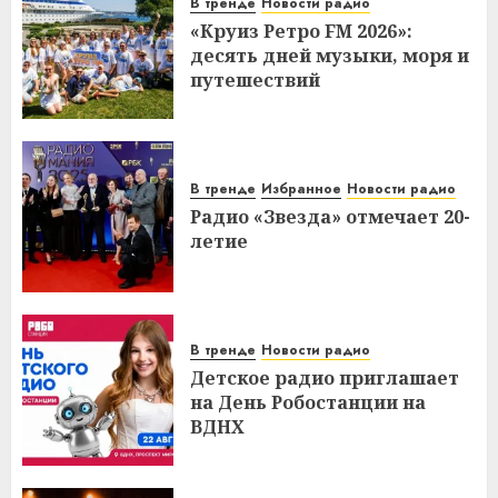
В тренде
Новости радио
«Круиз Ретро FM 2026»:
десять дней музыки, моря и
путешествий
В тренде
Избранное
Новости радио
Радио «Звезда» отмечает 20-
летие
В тренде
Новости радио
Детское радио приглашает
на День Робостанции на
ВДНХ