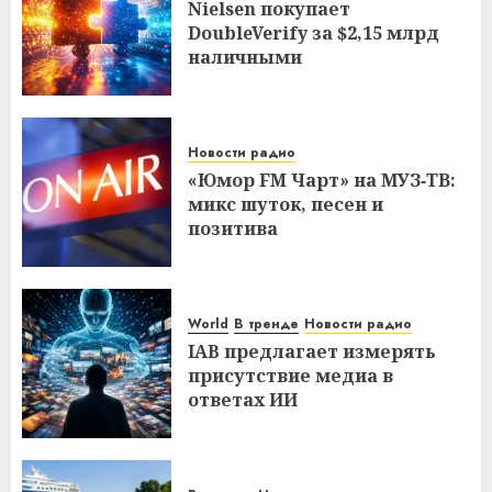
Nielsen покупает
DoubleVerify за $2,15 млрд
наличными
Новости радио
«Юмор FM Чарт» на МУЗ‑ТВ:
микс шуток, песен и
позитива
World
В тренде
Новости радио
IAB предлагает измерять
присутствие медиа в
ответах ИИ