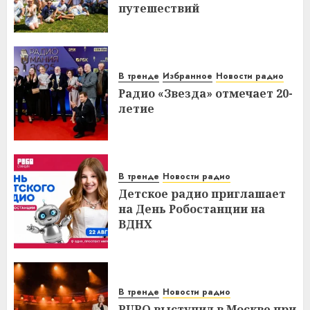
путешествий
В тренде
Избранное
Новости радио
Радио «Звезда» отмечает 20-
летие
В тренде
Новости радио
Детское радио приглашает
на День Робостанции на
ВДНХ
В тренде
Новости радио
PUPO выступил в Москве при