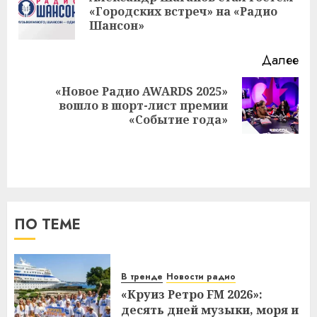
Пр
«Городских встреч» на «Радио
за
Шансон»
Далее
«Новое Радио AWARDS 2025»
Следующая
вошло в шорт-лист премии
запись:
«Событие года»
ПО ТЕМЕ
В тренде
Новости радио
«Круиз Ретро FM 2026»:
десять дней музыки, моря и