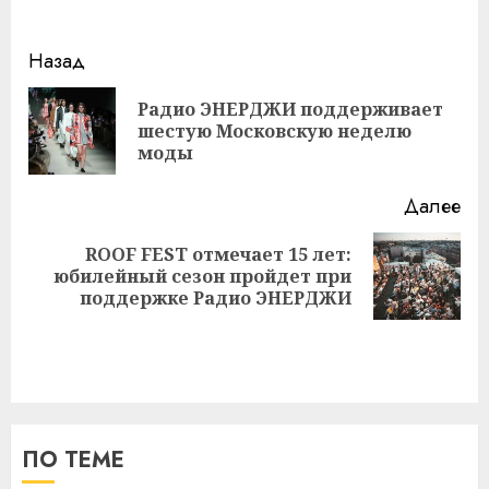
Навигация
Назад
записи
Радио ЭНЕРДЖИ поддерживает
Пр
шестую Московскую неделю
за
моды
Далее
ROOF FEST отмечает 15 лет:
Следующая
юбилейный сезон пройдет при
запись:
поддержке Радио ЭНЕРДЖИ
ПО ТЕМЕ