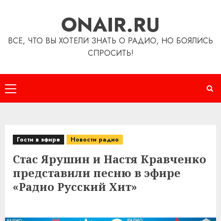
Перейти
ONAIR.RU
к
содержимому
ВСЕ, ЧТО ВЫ ХОТЕЛИ ЗНАТЬ О РАДИО, НО БОЯЛИСЬ
СПРОСИТЬ!
Основное
меню
Гости в эфире
Новости радио
Стас Ярушин и Настя Кравченко
представили песню в эфире
«Радио Русский Хит»