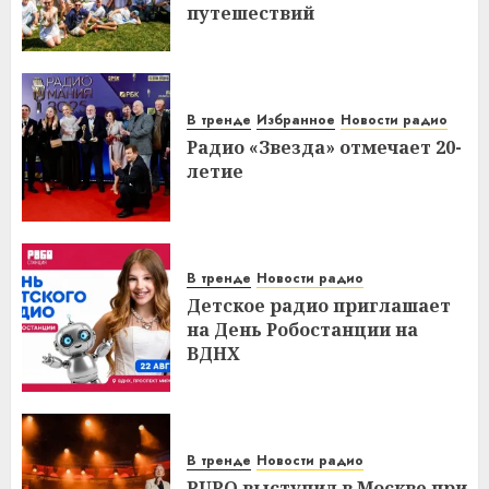
путешествий
В тренде
Избранное
Новости радио
Радио «Звезда» отмечает 20-
летие
В тренде
Новости радио
Детское радио приглашает
на День Робостанции на
ВДНХ
В тренде
Новости радио
PUPO выступил в Москве при