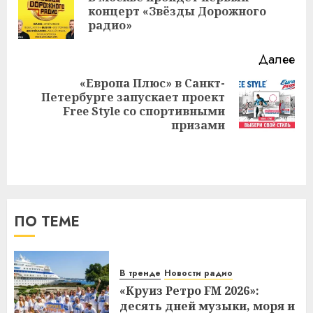
Пр
концерт «Звёзды Дорожного
за
радио»
Далее
«Европа Плюс» в Санкт-
Петербурге запускает проект
Следующая
Free Style со спортивными
запись:
призами
ПО ТЕМЕ
В тренде
Новости радио
«Круиз Ретро FM 2026»:
десять дней музыки, моря и