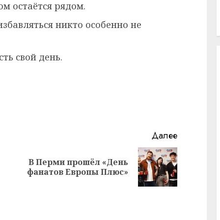
ом остаётся рядом.
 избавляться никто особенно не
сть свой день.
Далее
В Перми прошёл «День
Предыдущая
Следующая
фанатов Европы Плюс»
запись:
запись: