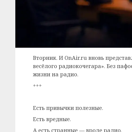
Вторник. И OnAir.ru вновь предста
весёлого радиокочегара». Без пафо
жизни на радио.
+++
Есть привычки полезные.
Есть вредные.
А есть странные — вроде радио.