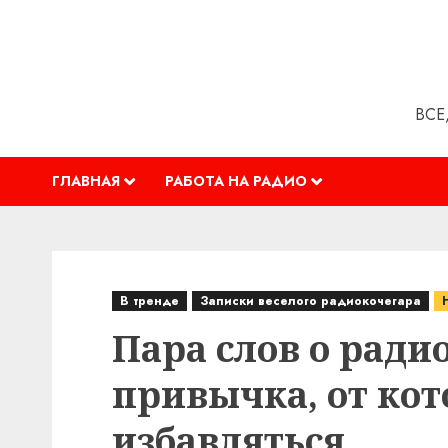
Перейти
к
содержимому
ВСЕ
ГЛАВНАЯ
РАБОТА НА РАДИО
В тренде
Записки веселого радиокочегара
Пара слов о радио
привычка, от кот
избавляться