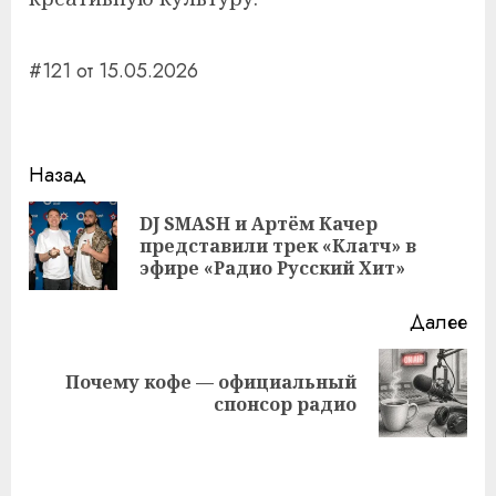
#121 от 15.05.2026
Навигация
Назад
записи
DJ SMASH и Артём Качер
Пр
представили трек «Клатч» в
за
эфире «Радио Русский Хит»
Далее
Почему кофе — официальный
Следующая
спонсор радио
запись: