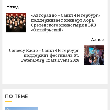
Навигация
Назад
записи
«Авторадио – Санкт-Петербург»
поддерживает концерт Хора
Пр
Сретенского монастыря в БКЗ
за
«Октябрьский»
Далее
Comedy Radio – Санкт-Петербург
Следующая
поддержит фестиваль St.
запись:
Petersburg Craft Event 2026
ПО ТЕМЕ