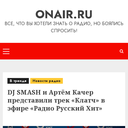
Перейти
ONAIR.RU
к
содержимому
ВСЕ, ЧТО ВЫ ХОТЕЛИ ЗНАТЬ О РАДИО, НО БОЯЛИСЬ
СПРОСИТЬ!
Основное
меню
В тренде
Новости радио
DJ SMASH и Артём Качер
представили трек «Клатч» в
эфире «Радио Русский Хит»