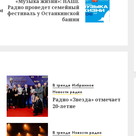
«Музыка жизни»: НАШЕ
Радио проведет семейный
Предыдущая
Следующая
м
фестиваль у Останкинской
запись:
запись:
башни
В тренде
Избранное
Новости радио
Радио «Звезда» отмечает
20-летие
В тренде
Новости радио