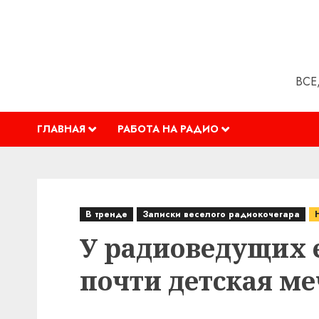
Перейти
к
содержимому
ВСЕ
ГЛАВНАЯ
РАБОТА НА РАДИО
В тренде
Записки веселого радиокочегара
У радиоведущих е
почти детская ме