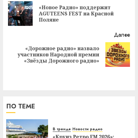
записи
«Новое Радио» поддержит
Пр
AGUTEENS FEST на Красной
за
Поляне
Далее
«Дорожное радио» назвало
Следующая
участников Народной премии
запись:
«Звёзды Дорожного радио»
ПО ТЕМЕ
В тренде
Новости радио
«Круиз Ретро FM 2026»: