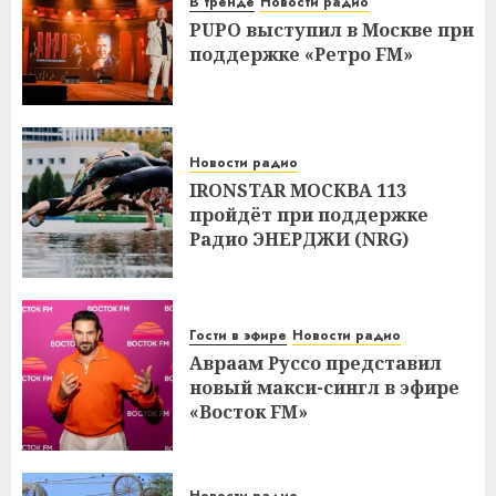
В тренде
Новости радио
PUPO выступил в Москве при
поддержке «Ретро FM»
Новости радио
IRONSTAR МОСКВА 113
пройдёт при поддержке
Радио ЭНЕРДЖИ (NRG)
Гости в эфире
Новости радио
Авраам Руссо представил
новый макси-сингл в эфире
«Восток FM»