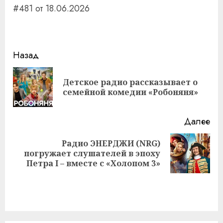
#481 от 18.06.2026
Навигация
Назад
записи
Детское радио рассказывает о
Пр
семейной комедии «Робоняня»
за
Далее
Радио ЭНЕРДЖИ (NRG)
Следующая
погружает слушателей в эпоху
запись:
Петра I – вместе с «Холопом 3»