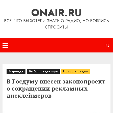
Перейти
ONAIR.RU
к
содержимому
ВСЕ, ЧТО ВЫ ХОТЕЛИ ЗНАТЬ О РАДИО, НО БОЯЛИСЬ
СПРОСИТЬ!
Основное
меню
В тренде
Выбор редактора
Новости радио
В Госдуму внесен законопроект
о сокращении рекламных
дисклеймеров