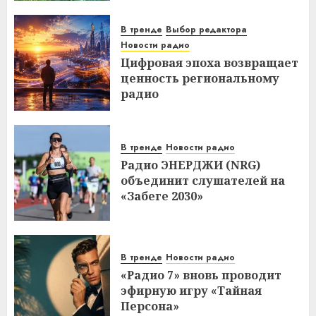
В тренде
Выбор редактора
Новости радио
Цифровая эпоха возвращает
ценность региональному
радио
В тренде
Новости радио
Радио ЭНЕРДЖИ (NRG)
объединит слушателей на
«Забеге 2030»
В тренде
Новости радио
«Радио 7» вновь проводит
эфирную игру «Тайная
Персона»