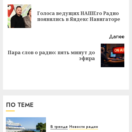
записи
Голоса ведущих НАШЕго Радио
Пр
появились в Яндекс Навигаторе
за
Далее
Пара слов о радио: пять минут до
Следующая
эфира
запись:
ПО ТЕМЕ
В тренде
Новости радио