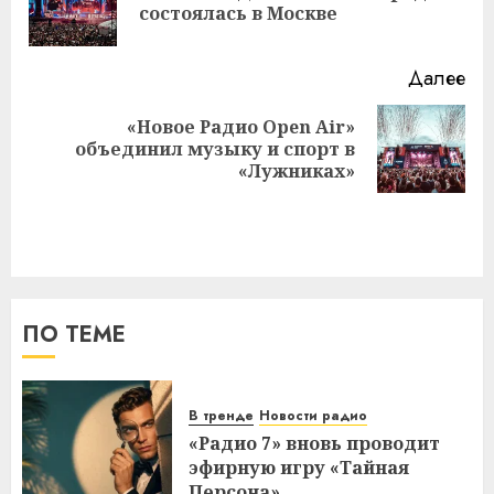
состоялась в Москве
за
Далее
«Новое Радио Open Air»
Следующая
объединил музыку и спорт в
запись:
«Лужниках»
ПО ТЕМЕ
В тренде
Новости радио
«Радио 7» вновь проводит
эфирную игру «Тайная
Персона»