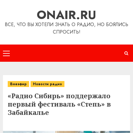
Перейти
ONAIR.RU
к
содержимому
ВСЕ, ЧТО ВЫ ХОТЕЛИ ЗНАТЬ О РАДИО, НО БОЯЛИСЬ
СПРОСИТЬ!
Основное
меню
Внеэфир
Новости радио
«Радио Сибирь» поддержало
первый фестиваль «Степь» в
Забайкалье