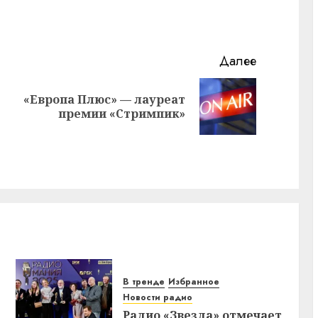
Далее
«Европа Плюс» — лауреат
Предыдущая
Следующая
премии «Стримпик»
запись:
запись:
В тренде
Избранное
Новости радио
Радио «Звезда» отмечает