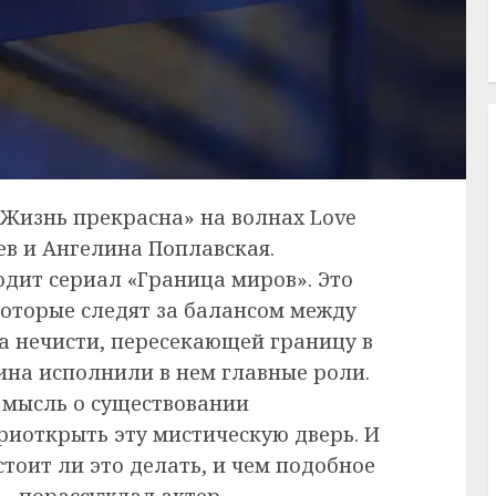
«Жизнь прекрасна» на волнах Love
ев и Ангелина Поплавская.
одит сериал «Граница миров». Это
которые следят за балансом между
 нечисти, пересекающей границу в
ина исполнили в нем главные роли.
а мысль о существовании
риоткрыть эту мистическую дверь. И
стоит ли это делать, и чем подобное
– порассуждал актер.