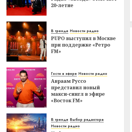
20-летие
В тренде
Новости радио
PUPO выступил в Москве
при поддержке «Ретро
FM»
Гости в эфире
Новости радио
Авраам Руссо
представил новый
макси-сингл в эфире
«Восток FM»
В тренде
Выбор редактора
Новости радио