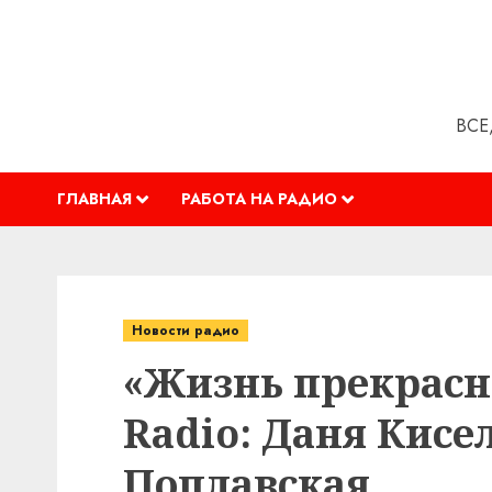
Перейти
к
содержимому
ВСЕ
ГЛАВНАЯ
РАБОТА НА РАДИО
Новости радио
«Жизнь прекрасн
Radio: Даня Кисе
Поплавская