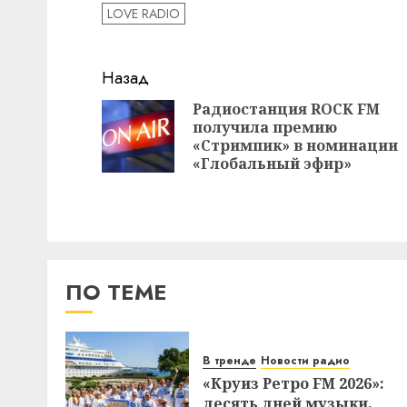
LOVE RADIO
Навигация
Назад
записи
Радиостанция ROCK FM
получила премию
«Стримпик» в номинации
«Глобальный эфир»
ПО ТЕМЕ
В тренде
Новости радио
«Круиз Ретро FM 2026»:
десять дней музыки,